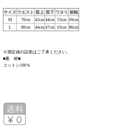
サイズ
ウエスト
股上
股下
ワタリ
裾幅
M
70cm
42cm
44cm
53cm
69cm
L
80cm
44cm
47cm
63cm
86cm
※測定値の誤差はご了承ください。
■素 材■
コットン100％