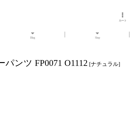
カート
Blog
Shop
 FP0071 O1112
[
ナチュラル
]