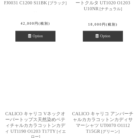
FJ0031 C1200 S11BK
ートクルタ UT1020 O1203
[
ブラック
]
U10NR
[
ナチュラル
]
42,000
円
(税別)
18,000
円
(税別)
Option
Option
CALICO キャリコ Vネックオ
CALICO キャリコ アンバーチ
ーバートップス天然染めペテ
ャルカカラコットンカディサ
ィチャルカカラコットンカデ
マーシャツ UT0070 O1112
ィ UT1190 O1203 T17TY
T15GR
[
イエ
[
グリーン
]
ロー
]