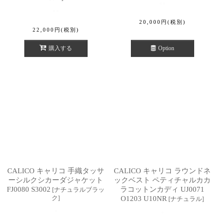
20,000
円
(税別)
22,000
円
(税別)
購入する
Option
CALICO キャリコ 手織タッサ
CALICO キャリコ ラウンドネ
ーシルクシカーダジャケット
ックベスト ペティチャルカカ
FJ0080 S3002
ラコットンカディ UJ0071
[
ナチュラルブラッ
ク
]
O1203 U10NR
[
ナチュラル
]