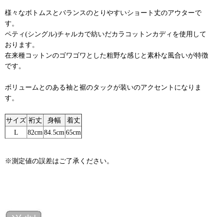
様々なボトムスとバランスのとりやすいショート丈のアウターで
す。
ペティ(シングル)チャルカで紡いだカラコットンカディを使用して
おります。
在来種コットンのゴワゴワとした粗野な感じと素朴な風合いが特徴
です。
ボリュームとのある袖と裾のタックが装いのアクセントになりま
す。
サイズ
裄丈
身幅
着丈
L
82cm
84.5cm
65cm
※測定値の誤差はご了承ください。