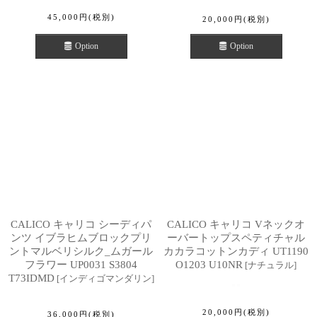
45,000
円
(税別)
20,000
円
(税別)
Option
Option
CALICO キャリコ シーディパ
CALICO キャリコ Vネックオ
ンツ イブラヒムブロックプリ
ーバートップスペティチャル
ントマルベリシルク_ムガール
カカラコットンカディ UT1190
フラワー UP0031 S3804
O1203 U10NR
[
ナチュラル
]
T73IDMD
[
インディゴマンダリン
]
20,000
円
(税別)
36,000
円
(税別)