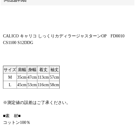
CALICO キャリコ しっくりカディラージャスターンOP FD0010
CS1100 S12DDG
サイズ
肩幅
身幅
着丈
袖丈
M
35cm
47cm
113cm
57cm
L
45cm
53cm
116cm
58cm
※測定値の誤差はご了承ください。
■素 材■
コットン100％