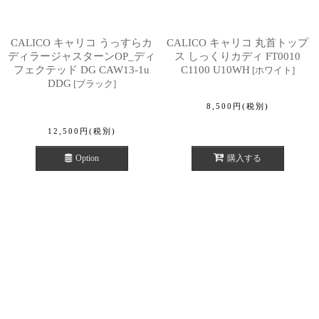
CALICO キャリコ うっすらカ
CALICO キャリコ 丸首トップ
ディラージャスターンOP_ディ
ス しっくりカディ FT0010
フェクテッド DG CAW13-1u
C1100 U10WH
[
ホワイト
]
DDG
[
ブラック
]
8,500
円
(税別)
12,500
円
(税別)
Option
購入する