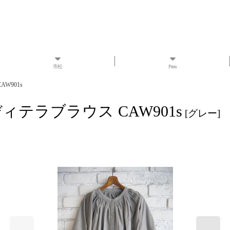
市松
Press
W901s
ィテラブラウス CAW901s
[
グレー
]