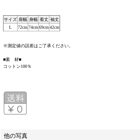
サイズ
肩幅
身幅
着丈
袖丈
L
72cm
74cm
69cm
42cm
※測定値の誤差はご了承ください。
■素 材■
コットン100％
他の写真