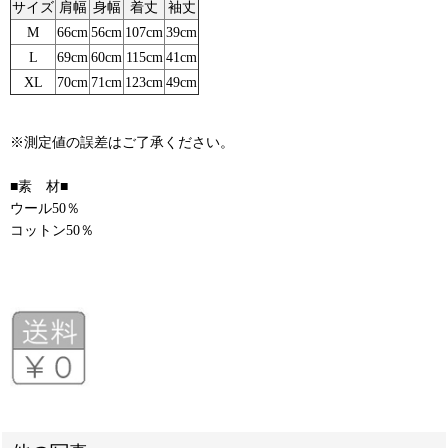
サイズ
肩幅
身幅
着丈
袖丈
M
66cm
56cm
107cm
39cm
L
69cm
60cm
115cm
41cm
XL
70cm
71cm
123cm
49cm
※測定値の誤差はご了承ください。
■素 材■
ウール50％
コットン50％