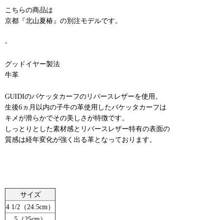
こちらの商品は
京都『北山夏椿』の別注モデルです。
-
グッドイヤー製法
牛革
GUIDIのバケッタカーフのリバースレザーを使用。
生後6ヵ月以内の子牛の革使用したバケッタカーフは
キメが滑らかでその美しさが特徴です。
しっとりとした素材感とリバースレザー特有の表面の
質感は経年変化が強く出る革となっております。
サイズ
4 1/2（24.5cm）
5（25cm）