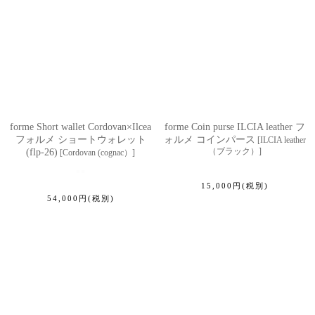
forme Short wallet Cordovan×Ilcea
forme Coin purse ILCIA leather フ
フォルメ ショートウォレット
ォルメ コインパース
[
ILCIA leather
（ブラック）
]
(flp-26)
[
Cordovan (cognac）
]
15,000
円
(税別)
54,000
円
(税別)