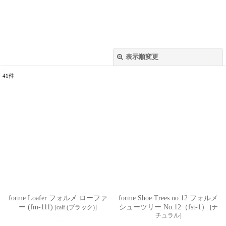
表示順変更
閉じる
41
件
表示数
:
並び順
:
絞り込む
forme Loafer フォルメ ローファ
forme Shoe Trees no.12 フォルメ
ー (fm-111)
シューツリー No.12（fst-1）
[
calf (ブラック)
]
[
ナ
チュラル
]