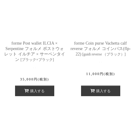
forme Post wallet ILCIA ×
forme Coin purse Vachetta calf
Serpentine フォルメ ポストウォ
reverse フォルメ コインパス(flp-
レット イルチア × サーペンタイ
22)
[
guidi reverse （ブラック）
]
ン
[
ブラック×ブラック
]
11,000
円
(税別)
35,000
円
(税別)
購入する
購入する