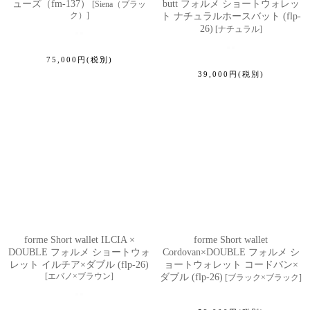
ューズ（fm-137）
butt フォルメ ショートウォレッ
[
Siena（ブラッ
ク）
]
ト ナチュラルホースバット (flp-
26)
[
ナチュラル
]
75,000
円
(税別)
39,000
円
(税別)
forme Short wallet ILCIA ×
forme Short wallet
DOUBLE フォルメ ショートウォ
Cordovan×DOUBLE フォルメ シ
レット イルチア×ダブル (flp-26)
ョートウォレット コードバン×
[
エバノ×ブラウン
]
ダブル (flp-26)
[
ブラック×ブラック
]