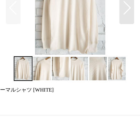
軍 サーマルシャツ
[
WHITE
]