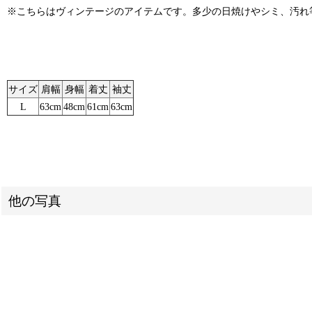
※こちらはヴィンテージのアイテムです。多少の日焼けやシミ、汚れ
サイズ
肩幅
身幅
着丈
袖丈
L
63cm
48cm
61cm
63cm
他の写真