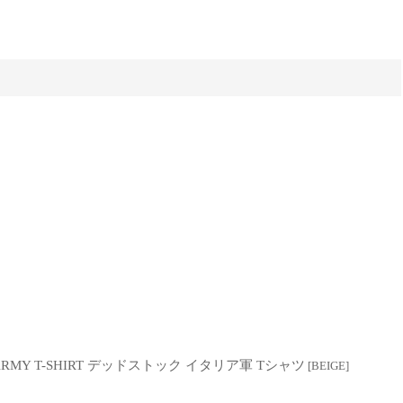
N ARMY T-SHIRT デッドストック イタリア軍 Tシャツ
[
BEIGE
]