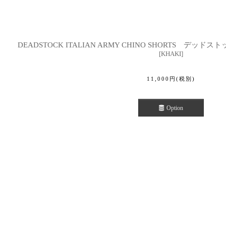
DEADSTOCK ITALIAN ARMY CHINO SHORTS デッ
[
KHAKI
]
11,000
円
(税別)
Option