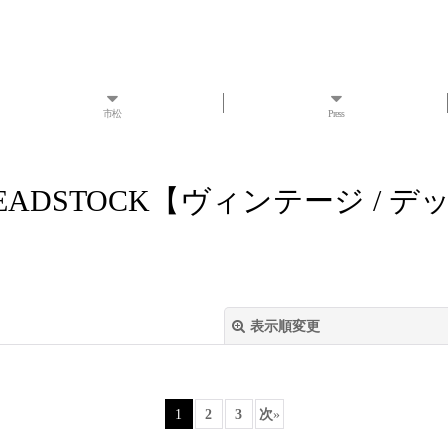
市松
Press
/ DEADSTOCK【ヴィンテージ /
表示順変更
1
2
3
次
»