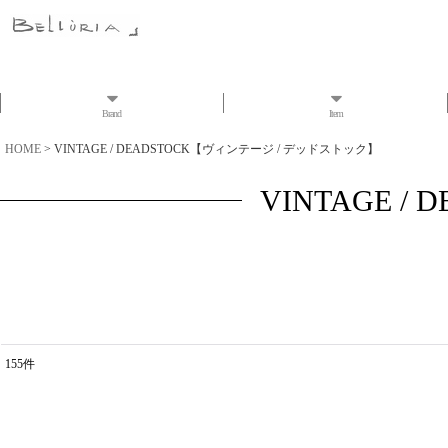
Brand
Item
HOME
>
VINTAGE / DEADSTOCK【ヴィンテージ / デッドストック】
VINTAGE 
155
件
表示数
:
並び順
: