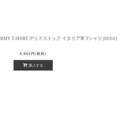
N ARMY T-SHIRT デッドストック イタリア軍 Tシャツ
[
BEIGE
]
6,800
円
(税別)
購入する