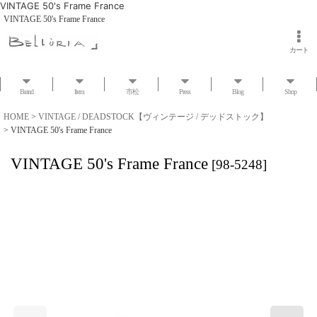
VINTAGE 50's Frame France
VINTAGE 50's Frame France
カート
Brand
Item
市松
Press
Blog
Shop
HOME
>
VINTAGE / DEADSTOCK【ヴィンテージ / デッドストック】
>
VINTAGE 50's Frame France
VINTAGE 50's Frame France
[
98-5248
]