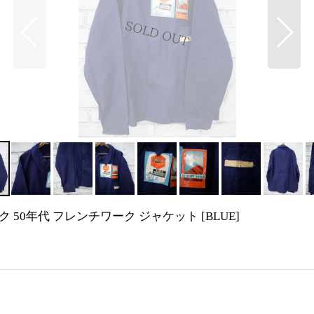
ドストック 50年代 フレンチワーク ジャケット
[
BLUE
]