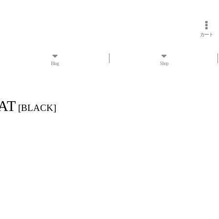
カート
Blog
Shop
AT
[
BLACK
]