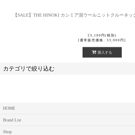
【SALE】THE HINOKI カシミア混ウールニットクルーネ
23,100
円
(税別)
[
通常販売価格
:
33,000
円
]
購入する
カテゴリで絞り込む
HOME
SALE【セール】 (全商品)
Brand List
YAECA 【ヤエカ】 YAECA WRITE 【ヤエカライト】 MEN’S
Shop