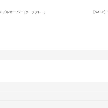
ックプルオーバー
【SALE】
[
ダークグレー
]