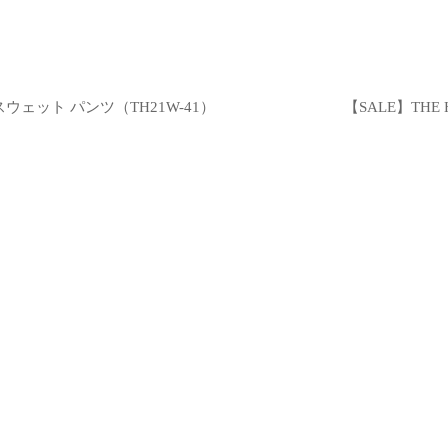
スウェット パンツ（TH21W-41）
【SALE】TH