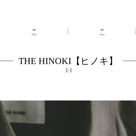
市松
Press
THE HINOKI【ヒノキ】
[
-
]