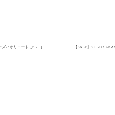
絞り込む
ーバーズハオリコート
【SALE】YOKO SA
[
グレー
]