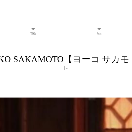
市松
Press
KO SAKAMOTO【ヨーコ サカ
[
-
]