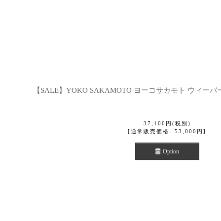
並び順
:
【SALE】YOKO SAKAMOTO ヨーコサカモト ウィ
37,100
円
(税別)
[
通常販売価格
:
53,000
円
]
Option