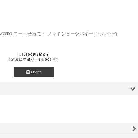
KAMOTO ヨーコサカモト ノマドショーツバギー
[
インディゴ
]
16,800
円
(税別)
[
通常販売価格
:
24,000
円
]
Option