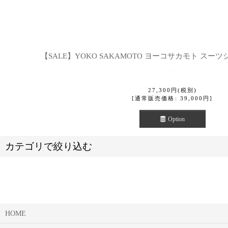
【SALE】YOKO SAKAMOTO ヨーコサカモト スーツ
27,300
円
(税別)
[
通常販売価格
:
39,000
円
]
Option
カテゴリで絞り込む
HOME
SALE【セール】 (全商品)