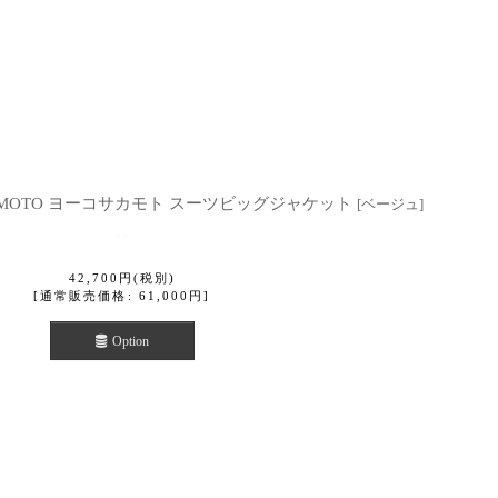
KAMOTO ヨーコサカモト スーツビッグジャケット
[
ベージュ
]
42,700
円
(税別)
[
通常販売価格
:
61,000
円
]
Option