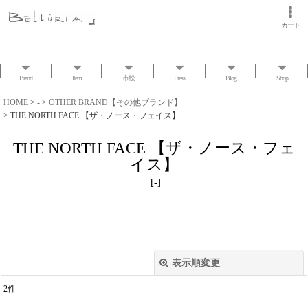
カート
Brand
Item
市松
Press
Blog
Shop
HOME
>
-
>
OTHER BRAND【その他ブランド】
>
THE NORTH FACE 【ザ・ノース・フェイス】
THE NORTH FACE 【ザ・ノース・フェ
イス】
[
-
]
表示順変更
閉じる
2
件
表示数
: