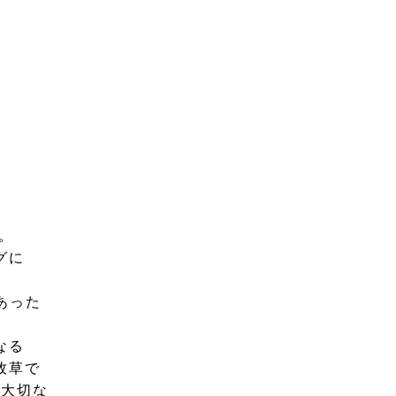
。
グに
あった
た
なる
牧草で
の大切な