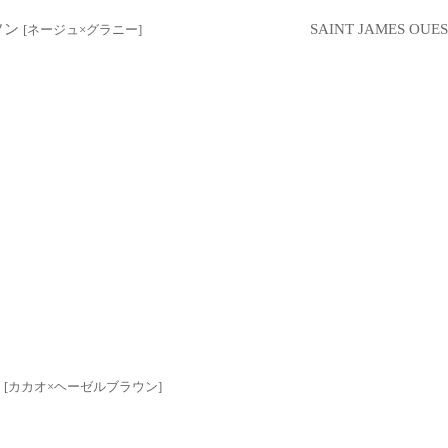
ッソン
SAINT JAMES 
[
ネージュ×グラニー
]
ン
[
カカオ×ヘーゼルブラウン
]