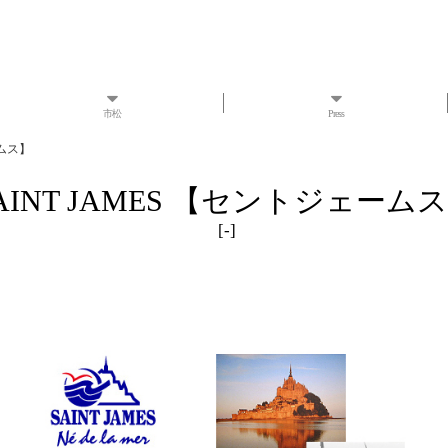
市松
Press
ームス】
AINT JAMES 【セントジェーム
[
-
]