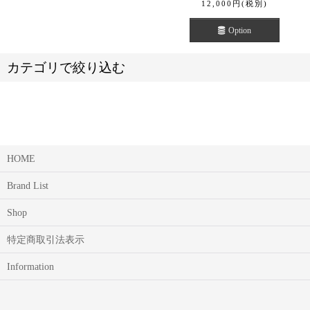
12,000
円
(税別)
Option
カテゴリで絞り込む
HOME
OTHER BRAND【その他ブランド】 (全商品)
Brand List
A.PRESSE【アプレッセ】
Shop
INVERALLAN 【インバーアラン】
特定商取引法表示
BRICK【ブリック】
Information
THE HINOKI【ヒノキ】
HIGHLAND 2000【ハイランド2000】