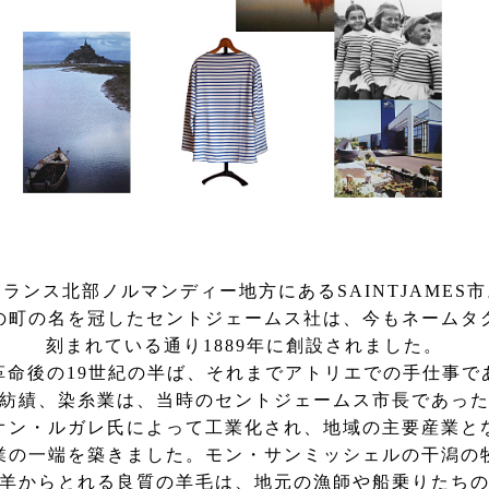
フランス北部ノルマンディー地方にあるSAINTJAMES市
の町の名を冠したセントジェームス社は、今もネームタ
刻まれている通り1889年に創設されました。
革命後の19世紀の半ば、それまでアトリエでの手仕事で
紡績、染糸業は、当時のセントジェームス市長であっ
オン・ルガレ氏によって工業化され、地域の主要産業と
業の一端を築きました。モン・サンミッシェルの干潟の
羊からとれる良質の羊毛は、地元の漁師や船乗りたち