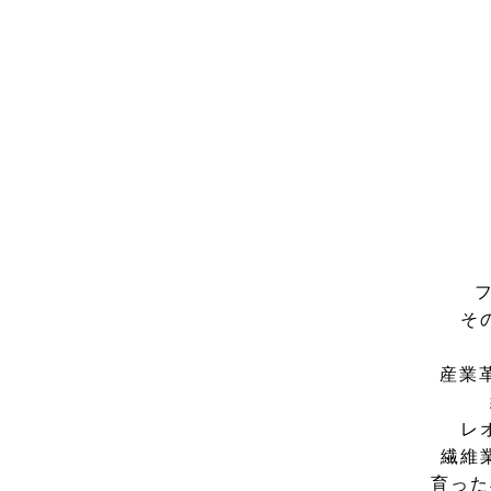
そ
産業
レ
繊維
育った