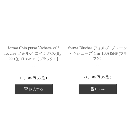
forme Coin purse Vachetta calf
forme Blucher フォルメ プレーン
reverse フォルメ コインパス(flp-
トゥシューズ (fm-100)
[
SHF (ブラ
ウン)
]
22)
[
guidi reverse （ブラック）
]
70,000
円
(税別)
11,000
円
(税別)
購入する
Option