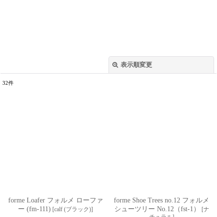
表示順変更
閉じる
32
件
表示数
:
並び順
:
絞り込む
forme Loafer フォルメ ローファ
forme Shoe Trees no.12 フォルメ
ー (fm-111)
シューツリー No.12（fst-1）
[
calf (ブラック)
]
[
ナ