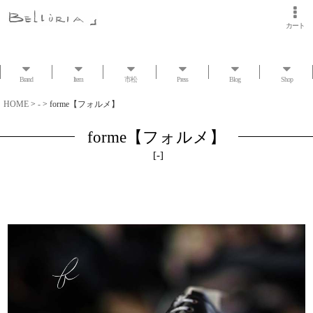
カート
Brand
Item
市松
Press
Blog
Shop
HOME
>
-
>
forme【フォルメ】
forme【フォルメ】
[
-
]