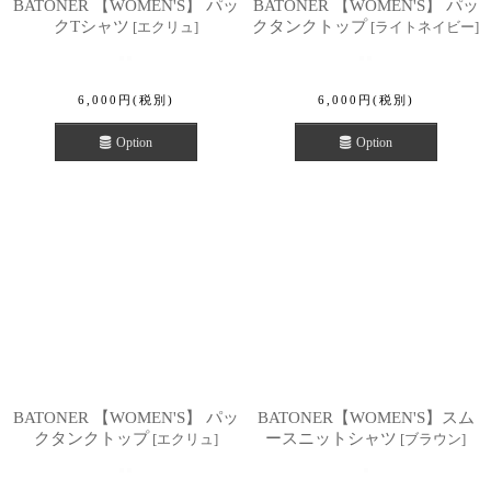
BATONER 【WOMEN'S】 パッ
BATONER 【WOMEN'S】 パッ
クTシャツ
クタンクトップ
[
エクリュ
]
[
ライトネイビー
]
6,000
円
(税別)
6,000
円
(税別)
Option
Option
BATONER 【WOMEN'S】 パッ
BATONER【WOMEN'S】スム
クタンクトップ
ースニットシャツ
[
エクリュ
]
[
ブラウン
]