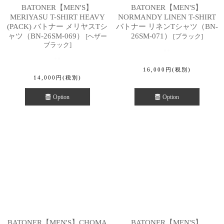
BATONER【MEN'S】
BATONER【MEN'S】
MERIYASU T-SHIRT HEAVY
NORMANDY LINEN T-SHIRT
(PACK) バトナー メリヤスTシ
バトナー リネンTシャツ（BN-
ャツ（BN-26SM-069）
26SM-071）
[
ヘザー
[
ブラック
]
ブラック
]
16,000
円
(税別)
14,000
円
(税別)
Option
Option
BATONER【MEN'S】CHOMA
BATONER【MEN'S】