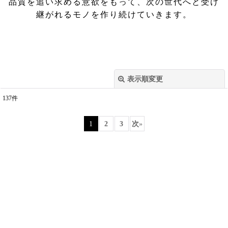
品質を追い求める意欲をもって、次の世代へと受け
継がれるモノを作り続けていきます。
表示順変更
閉じる
137
件
表示数
:
1
2
3
次
»
並び順
:
絞り込む