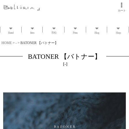
カート
Brand
Item
市松
Press
Blog
Shop
HOME
>
-
>
BATONER 【バトナー】
BATONER 【バトナー】
[
-
]