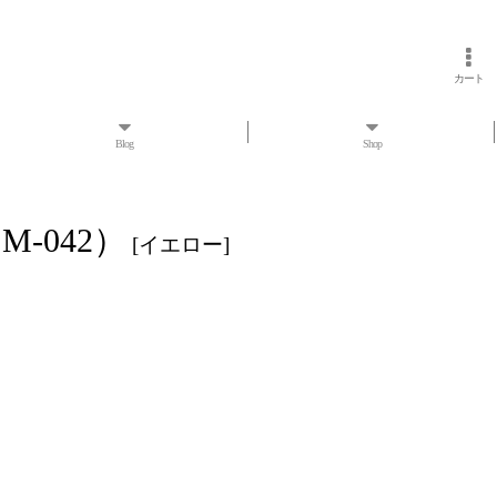
カート
Blog
Shop
M-042）
[
イエロー
]