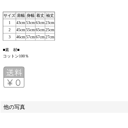
サイズ
肩幅
身幅
着丈
袖丈
1
43cm
53cm
63cm
23cm
2
45cm
55cm
65cm
25cm
3
46cm
57cm
67cm
27cm
■素 材■
コットン100％
他の写真