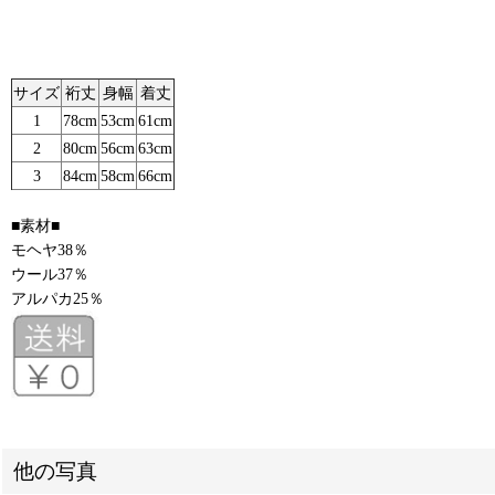
サイズ
裄丈
身幅
着丈
1
78cm
53cm
61cm
2
80cm
56cm
63cm
3
84cm
58cm
66cm
■素材■
モヘヤ38％
ウール37％
アルパカ25％
他の写真