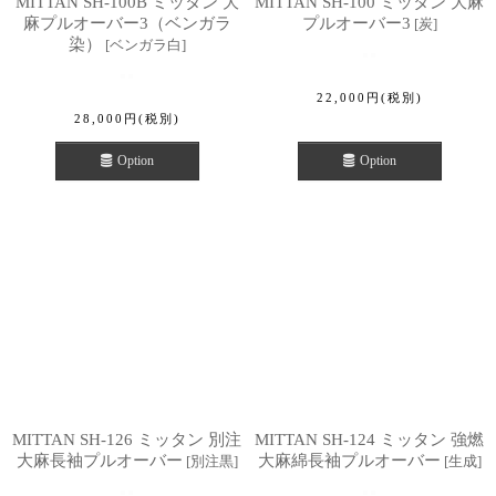
MITTAN SH-100B ミッタン 大
MITTAN SH-100 ミッタン 大麻
麻プルオーバー3（ベンガラ
プルオーバー3
[
炭
]
染）
[
ベンガラ白
]
22,000
円
(税別)
28,000
円
(税別)
Option
Option
MITTAN SH-126 ミッタン 別注
MITTAN SH-124 ミッタン 強燃
大麻長袖プルオーバー
大麻綿長袖プルオーバー
[
別注黒
]
[
生成
]