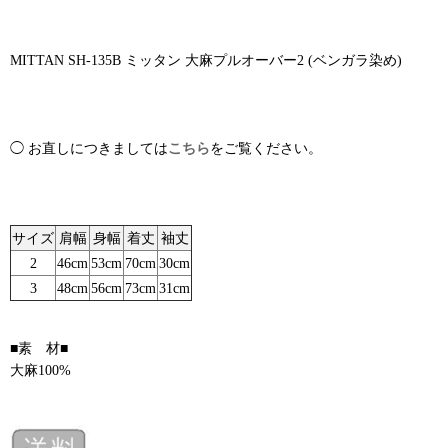
MITTAN SH-135B ミッタン 大麻プルオーバー2 (ベンガラ染め)
◯ お直しにつきましては
こちら
をご覧ください。
サイズ
肩幅
身幅
着丈
袖丈
2
46cm
53cm
70cm
30cm
3
48cm
56cm
73cm
31cm
■素 材■
大麻100%