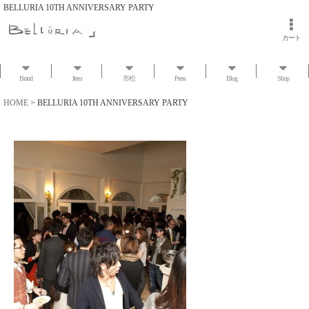
BELLURIA 10TH ANNIVERSARY PARTY
カート
Brand
Item
市松
Press
Blog
Shop
HOME
>
BELLURIA 10TH ANNIVERSARY PARTY