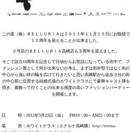
この度（株）ＢＥＬＬＵＲＩＡは２０１１年１１月１５日にお陰様で
１０周年を迎えることが出来ました。
２号店のＢＥＬＬＵＲＩＡ高崎店も３周年を迎えました。
そこで設立
周年を記念して日頃からお世話になっている街中で、フ
10
ァッション屋として何か出来ないか考え、まずは郊外型ではなく街の
中心から強い絆の輪を広げて行きたいと思い高崎駅から徒歩３分の街
の中心部に位置する結婚式場のホワイトテラスにて豪華キャスト陣を
招き、着飾って行くことの出来る感度の高いファッションパーティー
を開催します。
日 時：
年
月
日（金）
：
～
：
まで
2012
3
23
PM19
00
AM25
00
場 所：ホワイトテラス（エテルナ高崎隣）
http://eterna-