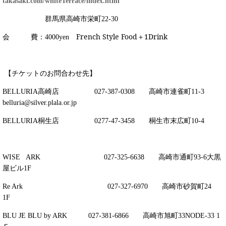
takasaki.com/whiteTerrace/index.html
群馬県高崎市栄町
22-30
会 費：
French Style Food＋1Drink
4000
yen
【チケットのお問合わせ先】
BELLURIA高崎店 027-387-0308 高崎市連雀町11-3
belluria@silver.plala.or.jp
BELLURIA桐生店 0277-47-3458 桐生市末広町10-4
WISE ARK 027-325-6638 高崎市通町93-6大黒
屋ビル1F
Re Ark 027-327-6970 高崎市砂賀町24
1F
BLU JE BLU by ARK 027-381-6866 高崎市旭町33NODE-33 1