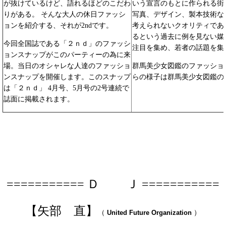
が抜けているけど、語れるほどのこだわ
いう宣言のもとに作られる街
りがある。 そんな大人の休日ファッシ
写真、デザイン、製本技術な
ョンを紹介する、それが2ndです。
考えられないクオリティであ
るという過去に例を見ない媒
今回全国誌である「２ｎｄ」のファッシ
注目を集め、若者の話題を集
ョンスナップがこのパーティーの為に来
場。当日のオシャレな人達のファッショ
群馬美少女図鑑のファッショ
ンスナップを開催します。このスナップ
らの様子は群馬美少女図鑑の
は「２ｎｄ」 4月号、5月号の2号連続で
誌面に掲載されます。
Ｄ
Ｊ
===========
===========
【
】
矢部 直
（
）
United Future Organization