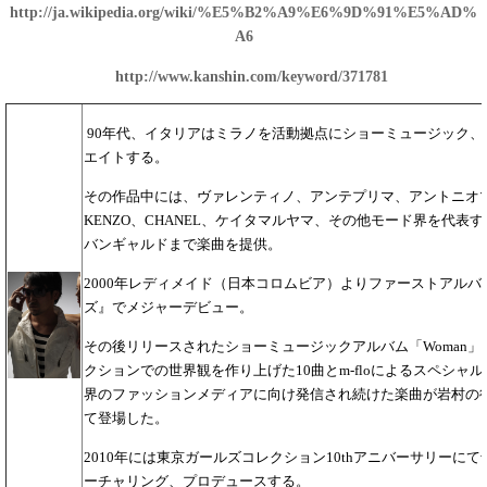
http://ja.wikipedia.org/wiki/%E5%B2%A9%E6%9D%91%E5%AD%
A6
http://www.kanshin.com/keyword/371781
90年代、イタリアはミラノを活動拠点にショーミュージック、
エイトする。
その作品中には、ヴァレンティノ、アンテプリマ、アントニオ
KENZO、CHANEL、ケイタマルヤマ、その他モード界を代表
バンギャルドまで楽曲を提供。
2000年レディメイド（日本コロムビア）よりファーストアル
ズ』でメジャーデビュー。
その後リリースされたショーミュージックアルバム「Woman」
クションでの世界観を作り上げた10曲とm-floによるスペシャ
界のファッションメディアに向け発信され続けた楽曲が岩村の
て登場した。
2010年には東京ガールズコレクション10thアニバーサリーにてv
ーチャリング、プロデュースする。