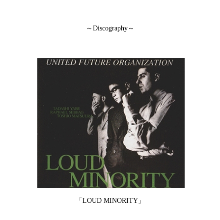
～Discography～
「LOUD MINORITY」