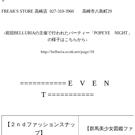
Ｆ
FREAK'S STORE 高崎店 027-310-3960 高崎市八島町29
↓前回BELLURIAの主催で行われたパーティー「POPEYE NIGHT」
の様子はこちらから↓
http://belluria.ocnk.net/page/10
=========== E V E N
T
===========
【
２ｎｄファッションスナッ
【群馬美少女図鑑ファ
プ
】