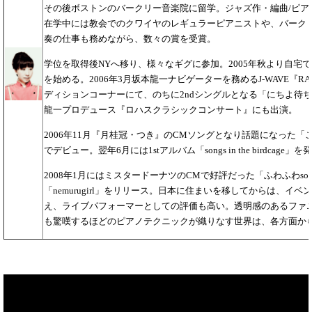
その後ボストンのバークリー音楽院に留学。ジャズ作・編曲/ピア
在学中には教会でのクワイヤのレギュラーピアニストや、バーク
奏の仕事も務めながら、数々の賞を受賞。
学位を取得後NYへ移り、様々なギグに参加。2005年秋より自宅
を始める。2006年3月坂本龍一ナビゲーターを務めるJ-WAVE『RAD
ディションコーナーにて、のちに2ndシングルとなる「にちよ待
龍一プロデュース『ロハスクラシックコンサート』にも出演。
2006年11月『月桂冠・つき』のCMソングとなり話題になった
でデビュー。翌年6月には1stアルバム「songs in the birdcage」を
2008年1月にはミスタードーナツのCMで好評だった「ふわふわs
「nemurugirl」をリリース。日本に住まいを移してからは、イ
え、ライブパフォーマーとしての評価も高い。透明感のあるファ
も驚嘆するほどのピアノテクニックが織りなす世界は、各方面か