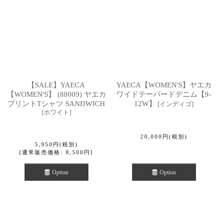
【SALE】YAECA
YAECA【WOMEN'S】ヤエカ
【WOMEN'S】 (88009) ヤエカ
ワイドテーパードデニム【9-
プリントTシャツ SANDWICH
12W】
[
インディゴ
]
[
ホワイト
]
20,000
円
(税別)
5,950
円
(税別)
[
通常販売価格
:
8,500
円
]
Option
Option