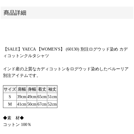
商品詳細
【SALE】YAECA 【WOMEN'S】 (60130) 別注ログウッド染め カデ
ィコットンクルタシャツ
インド産の上質なカディコットンをログウッド染めしたベルーリア
別注アイテムです。
サイズ
肩幅
身幅
着丈
袖丈
S
39cm
49cm
65cm
51cm
M
41cm
50cm
67cm
52cm
◆素 材◆
コットン 100％