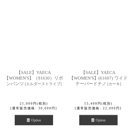
【SALE】YAECA
【SALE】YAECA
【WOMEN'S】（91630）リボ
【WOMEN'S】(61607) ワイド
ンパンツ
テーパードチノ
[
エルダーストライプ
]
[
カーキ
]
21,000
円
(税別)
15,400
円
(税別)
[
通常販売価格
:
30,000
円
]
[
通常販売価格
:
22,000
円
]
Option
Option