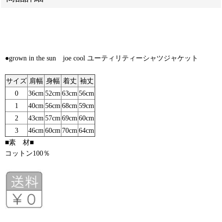
●grown in the sun joe cool ユーティリティーシャツジャケット
サイズ
肩幅
身幅
着丈
袖丈
0
36cm
52cm
63cm
56cm
1
40cm
56cm
68cm
59cm
2
43cm
57cm
69cm
60cm
3
46cm
60cm
70cm
64cm
■素 材■
コットン100％