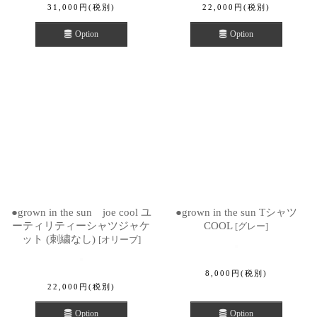
31,000
円
(税別)
22,000
円
(税別)
Option
Option
●grown in the sun joe cool ユ
●grown in the sun Tシャツ
ーティリティーシャツジャケ
COOL
[
グレー
]
ット (刺繍なし)
[
オリーブ
]
8,000
円
(税別)
22,000
円
(税別)
Option
Option