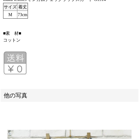
サイズ
着丈
M
73cm
■素 材■
コットン
他の写真