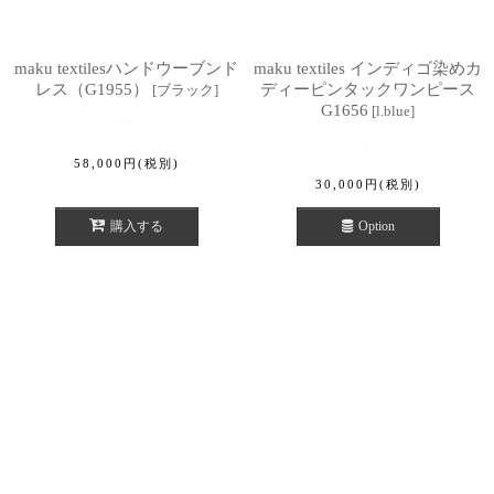
maku textilesハンドウーブンド
maku textiles インディゴ染めカ
レス（G1955）
ディーピンタックワンピース
[
ブラック
]
G1656
[
l.blue
]
58,000
円
(税別)
30,000
円
(税別)
購入する
Option