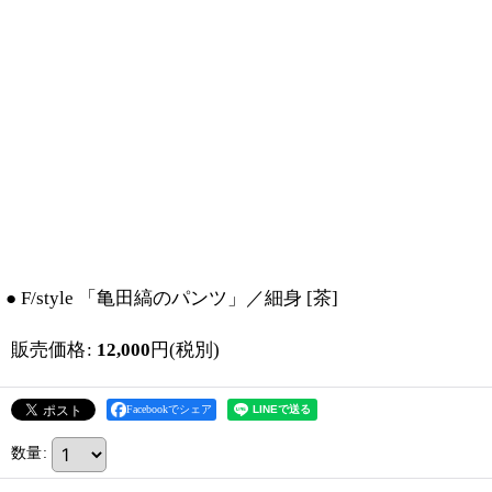
● F/style 「亀田縞のパンツ」／細身
[
茶
]
販売価格
:
12,000
円
(税別)
Facebookでシェア
数量
: