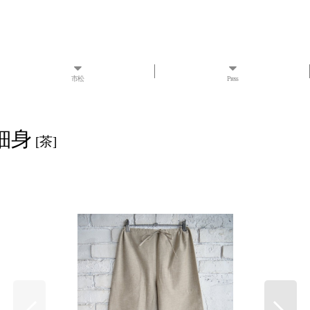
市松
Press
／細身
[
茶
]