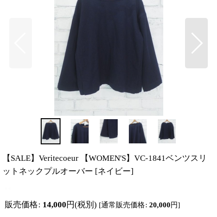
【SALE】Veritecoeur 【WOMEN'S】VC-1841ベンツスリ
ットネックプルオーバー
[
ネイビー
]
販売価格
:
14,000
円
(税別)
[
通常販売価格
:
20,000
円
]