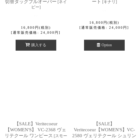
切替タックプルオーバー
ート
[
ネイ
[
キナリ
]
ビー
]
16,800
円
(税別)
16,800
円
(税別)
[
通常販売価格
:
24,000
円
]
[
通常販売価格
:
24,000
円
]
購入する
Option
【SALE】Veritecoeur
【SALE】
【WOMEN'S】 VC-2368 ヴェ
Veritecoeur【WOMEN'S】VC-
リテクール ワンピース
2580 ヴェリテクール シュリン
[
スモー