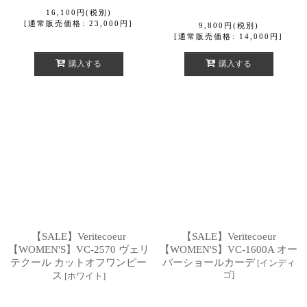
16,100
円
(税別)
[
通常販売価格
:
23,000
円
]
9,800
円
(税別)
[
通常販売価格
:
14,000
円
]
購入する
購入する
【SALE】Veritecoeur
【SALE】Veritecoeur
【WOMEN'S】VC-2570 ヴェリ
【WOMEN'S】VC-1600A オー
テクール カットオフワンピー
バーショールカーデ
[
インディ
ゴ
]
ス
[
ホワイト
]