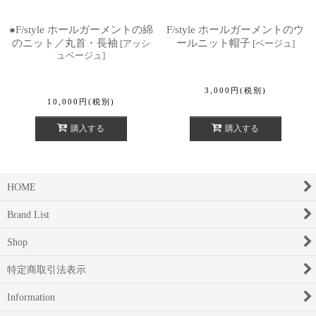
●F/style ホールガーメントの綿
F/style ホールガーメントのウ
のニット／丸首・長袖
ールニット帽子
[
アッシ
[
ベージュ
]
ュベージュ
]
3,000
円
(税別)
10,000
円
(税別)
購入する
購入する
HOME
Brand List
Shop
特定商取引法表示
Information