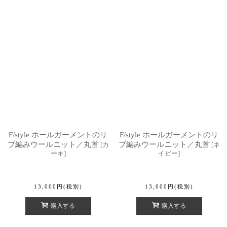
F/style ホールガーメントのリ
F/style ホールガーメントのリ
ブ編みウールニット／丸首
ブ編みウールニット／丸首
[
カ
[
ネ
ーキ
]
イビー
]
13,000
円
(税別)
13,000
円
(税別)
購入する
購入する