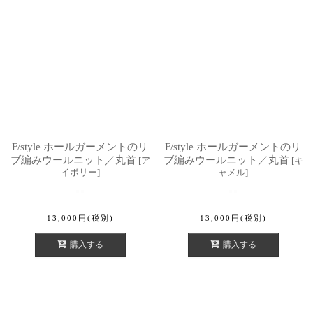
F/style ホールガーメントのリ
F/style ホールガーメントのリ
ブ編みウールニット／丸首
ブ編みウールニット／丸首
[
ア
[
キ
イボリー
]
ャメル
]
13,000
円
(税別)
13,000
円
(税別)
購入する
購入する