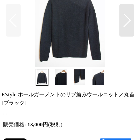
F/style ホールガーメントのリブ編みウールニット／丸首
[
ブラック
]
販売価格
:
13,000
円
(税別)