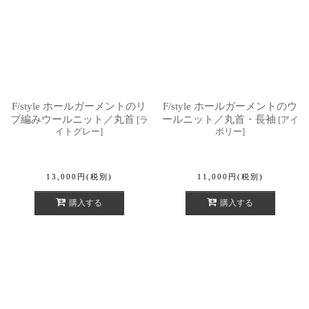
F/style ホールガーメントのリ
F/style ホールガーメントのウ
ブ編みウールニット／丸首
ールニット／丸首・長袖
[
ラ
[
アイ
イトグレー
]
ボリー
]
13,000
円
(税別)
11,000
円
(税別)
購入する
購入する