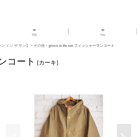
市松
Press
ローン イン ザ サン】
>
その他
>
grown in the sun フィッシャーマンコート
ーマンコート
[
カーキ
]