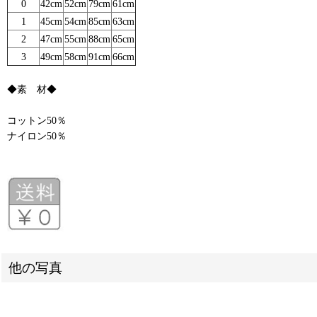
0
42cm
52cm
79cm
61cm
1
45cm
54cm
85cm
63cm
2
47cm
55cm
88cm
65cm
3
49cm
58cm
91cm
66cm
◆素 材◆
コットン50％
ナイロン50％
他の写真