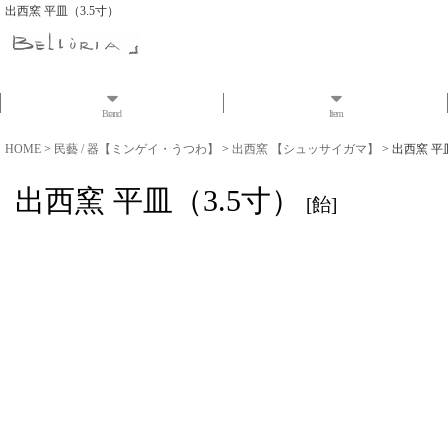
出西窯 平皿（3.5寸）
Brand
Item
HOME
>
民藝 / 器【ミンゲイ・うつわ】
>
出西窯 【シュッサイガマ】
>
出西窯 平
出西窯 平皿（3.5寸）
[
飴
]