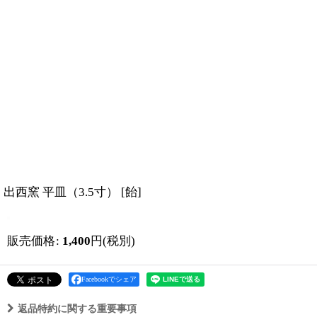
出西窯 平皿（3.5寸）
[
飴
]
販売価格
:
1,400
円
(税別)
Facebookでシェア
返品特約に関する重要事項