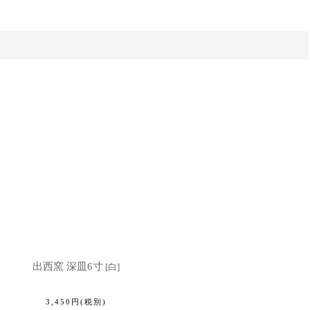
出西窯 深皿6寸
[
白
]
3,450
円
(税別)