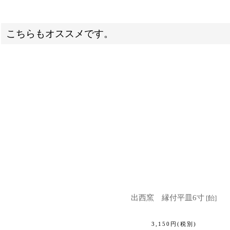
こちらもオススメです。
出西窯 縁付平皿6寸
[
飴
]
3,150
円
(税別)