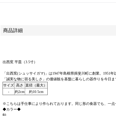
商品詳細
出西窯 平皿（3.5寸）
「出西窯(シュッサイガマ)」は1947年島根県揖斐川町に創業。19
「誠実な物に宿る美しさ」の価値観を基盤に暮らしの器作りを今日ま
サイズ
高さ
直径（最大）
‐
約2cm
約10.5cm
※こちらは手仕事により作られております。同じ形の食器でも、一点
◆カラー◆
飴