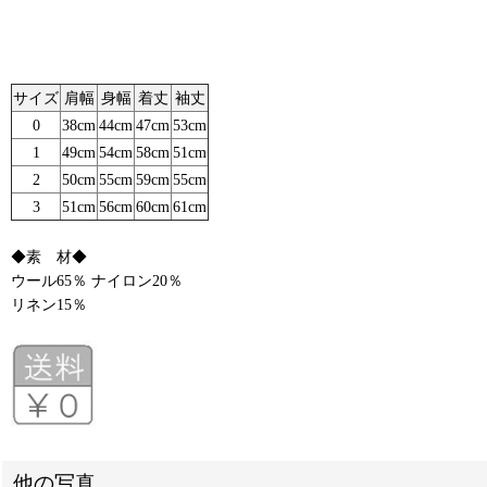
サイズ
肩幅
身幅
着丈
袖丈
0
38cm
44cm
47cm
53cm
1
49cm
54cm
58cm
51cm
2
50cm
55cm
59cm
55cm
3
51cm
56cm
60cm
61cm
◆素 材◆
ウール65％ ナイロン20％
リネン15％
他の写真