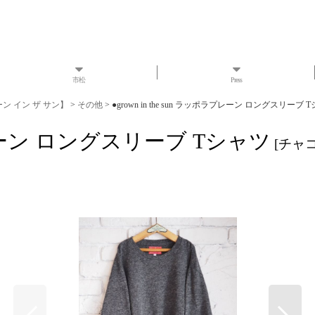
市松
Press
ローン イン ザ サン】
>
その他
>
●grown in the sun ラッポラプレーン ロングスリーブ 
ポラプレーン ロングスリーブ Tシャツ
[
チャ