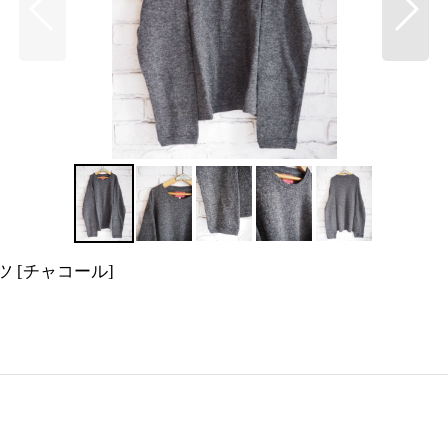
ャツ
[
チャコール
]