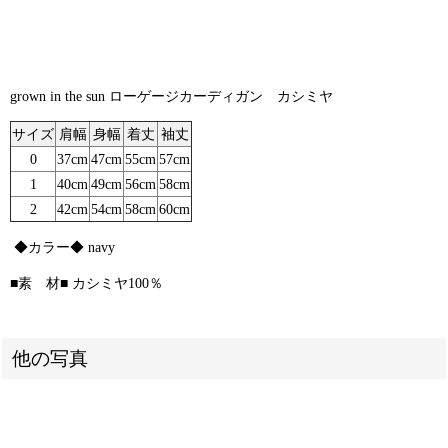
grown in the sun ローゲージカーディガン カシミヤ
サイズ
肩幅
身幅
着丈
袖丈
0
37cm
47cm
55cm
57cm
1
40cm
49cm
56cm
58cm
2
42cm
54cm
58cm
60cm
◆カラー◆ navy
■素 材■ カシミヤ100％
他の写真