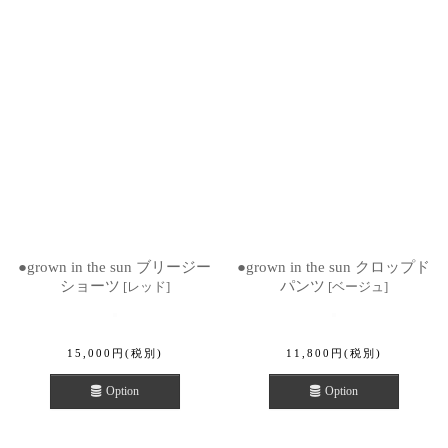
●grown in the sun ブリージー
●grown in the sun クロップド
ショーツ
パンツ
[
レッド
]
[
ベージュ
]
15,000
円
(税別)
11,800
円
(税別)
Option
Option