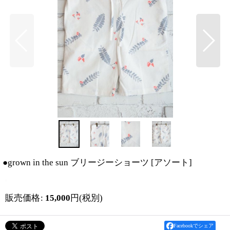
●grown in the sun ブリージーショーツ
[
アソート
]
販売価格
:
15,000
円
(税別)
Facebookでシェア