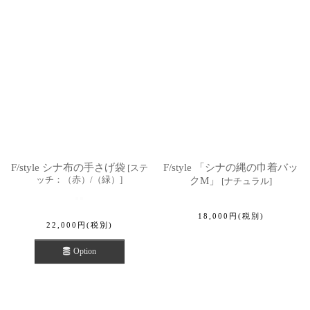
F/style シナ布の手さげ袋
F/style 「シナの縄の巾着バッ
[
ステ
ッチ：（赤）/（緑）
]
クM」
[
ナチュラル
]
18,000
円
(税別)
22,000
円
(税別)
Option