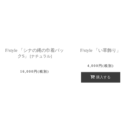
F/style 「シナの縄の巾着バッ
F/style 「い草飾り」
クS」
[
ナチュラル
]
4,000
円
(税別)
16,000
円
(税別)
購入する