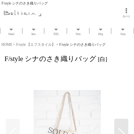
F/style シナのさき織りバッグ
カート
Brand
Item
市松
Press
Blog
Shop
HOME
>
F/style 【エフスタイル】
>
F/style シナのさき織りバッグ
F/style シナのさき織りバッグ
[
白
]