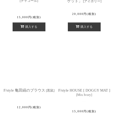
[
チャコール
]
ケット」
[
アイボリー
]
20,000
円
(税別)
15,000
円
(税別)
購入する
購入する
F/style 亀田縞のブラウス
F/style HOUSE [ DOGGY MAT ]
[
黒鼠
]
[
Mix Ivory
]
12,000
円
(税別)
15,000
円
(税別)