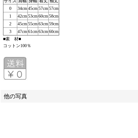
サイズ
肩幅
身幅
着丈
袖丈
0
34cm
45cm
57cm
57cm
1
42cm
53cm
60cm
58cm
2
45cm
55cm
63cm
59cm
3
47cm
61cm
63cm
60cm
■素 材■
コットン100％
他の写真