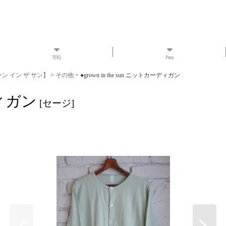
市松
Press
ローン イン ザ サン】
>
その他
>
●grown in the sun ニットカーディガン
ディガン
[
セージ
]