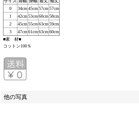
サイズ
肩幅
身幅
着丈
袖丈
0
34cm
45cm
57cm
57cm
1
42cm
53cm
60cm
58cm
2
45cm
55cm
63cm
59cm
3
47cm
61cm
63cm
60cm
■素 材■
コットン100％
他の写真