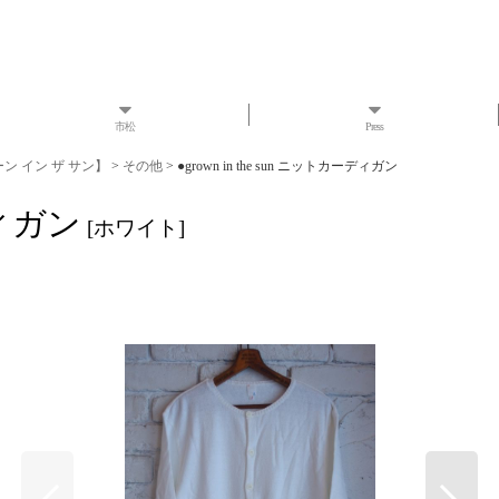
市松
Press
ローン イン ザ サン】
>
その他
>
●grown in the sun ニットカーディガン
ディガン
[
ホワイト
]