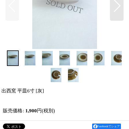
出西窯 平皿6寸
[
灰
]
販売価格
:
1,900
円
(税別)
Facebookでシェア