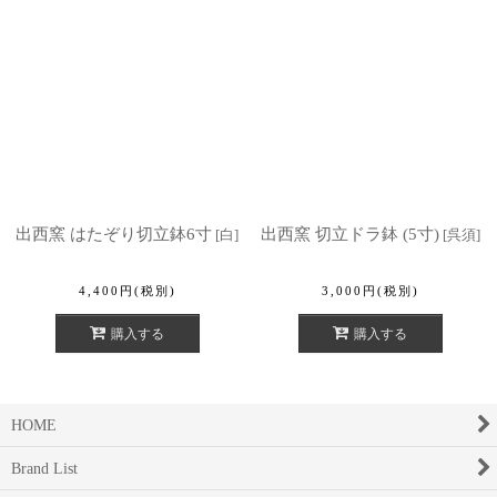
出西窯 はたぞり切立鉢6寸
出西窯 切立ドラ鉢 (5寸)
[
白
]
[
呉須
]
4,400
円
(税別)
3,000
円
(税別)
購入する
購入する
HOME
Brand List