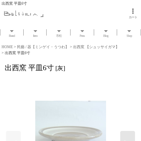
出西窯 平皿6寸
カート
Brand
Item
市松
Press
Blog
Shop
HOME
>
民藝 / 器【ミンゲイ・うつわ】
>
出西窯 【シュッサイガマ】
>
出西窯 平皿6寸
出西窯 平皿6寸
[
灰
]