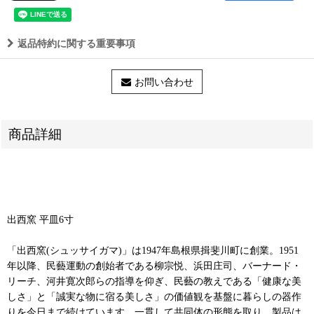
返品特約に関する重要事項
お問い合わせ
商品詳細
出西窯 平皿6寸
「出西窯(シュッサイガマ)」は1947年島根県揖斐川町に創業。1951
年以降、民藝運動の創始者である柳宗悦、浜田庄司、バーナード・
リーチ、河井寛次郎らの指導を仰ぎ、民藝の教えである「健康な美
しさ」と「誠実な物に宿る美しさ」の価値観を基盤に暮らしの器作
りを今日まで続けています。一貫して共同体の形態を取り、製品は