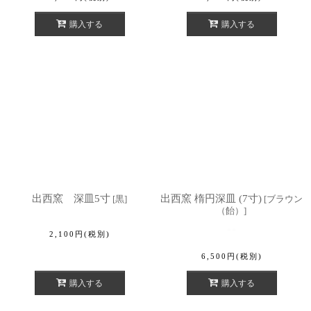
購入する
購入する
出西窯 深皿5寸
出西窯 楕円深皿 (7寸)
[
黒
]
[
ブラウン
（飴）
]
2,100
円
(税別)
6,500
円
(税別)
購入する
購入する