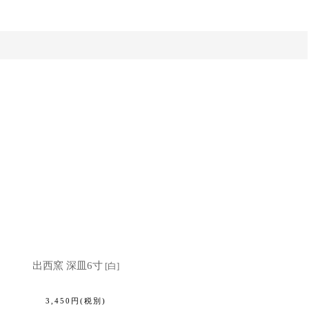
出西窯 深皿6寸
[
白
]
3,450
円
(税別)