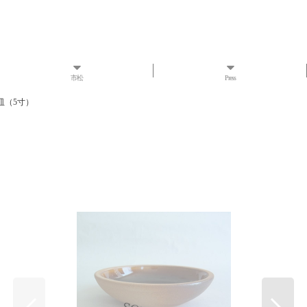
市松
Press
皿（5寸）