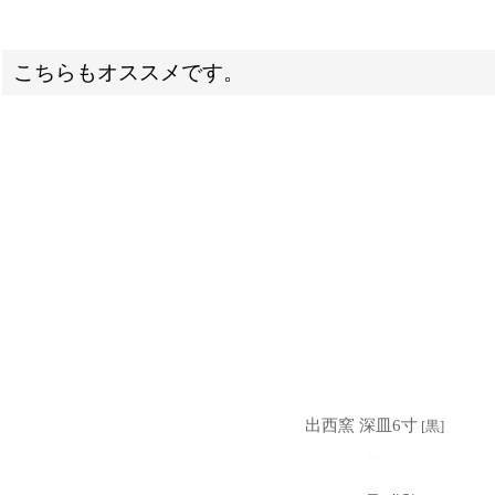
こちらもオススメです。
出西窯 深皿6寸
[
黒
]