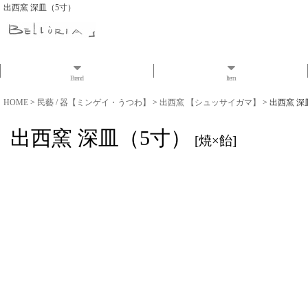
出西窯 深皿（5寸）
Brand
Item
HOME
>
民藝 / 器【ミンゲイ・うつわ】
>
出西窯 【シュッサイガマ】
>
出西窯 深
出西窯 深皿（5寸）
[
焼×飴
]