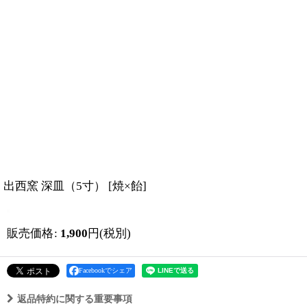
出西窯 深皿（5寸）
[
焼×飴
]
販売価格
:
1,900
円
(税別)
Facebookでシェア
返品特約に関する重要事項