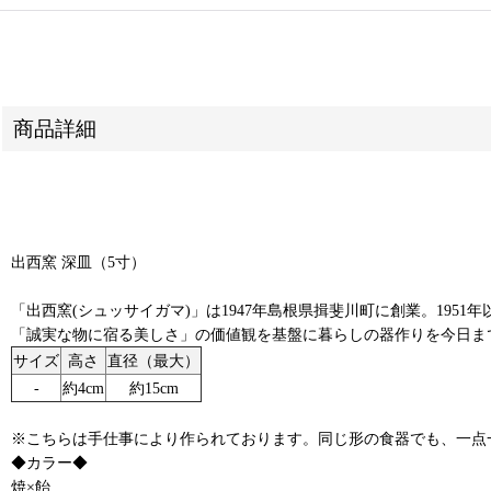
商品詳細
出西窯 深皿（5寸）
「出西窯(シュッサイガマ)」は1947年島根県揖斐川町に創業。19
「誠実な物に宿る美しさ」の価値観を基盤に暮らしの器作りを今日ま
サイズ
高さ
直径（最大）
‐
約4cm
約15cm
※こちらは手仕事により作られております。同じ形の食器でも、一点
◆カラー◆
焼×飴