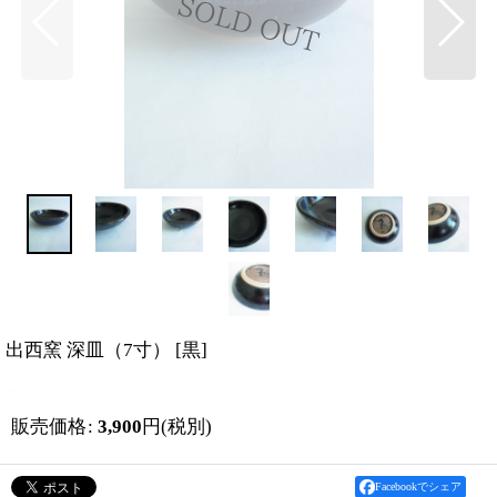
出西窯 深皿（7寸）
[
黒
]
販売価格
:
3,900
円
(税別)
Facebookでシェア