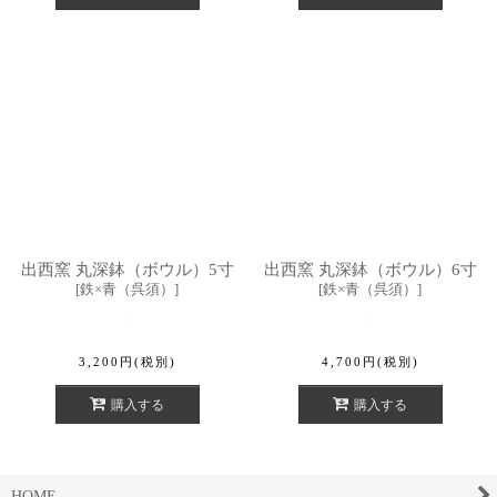
出西窯 丸深鉢（ボウル）5寸
出西窯 丸深鉢（ボウル）6寸
[
鉄×青（呉須）
]
[
鉄×青（呉須）
]
3,200
円
(税別)
4,700
円
(税別)
購入する
購入する
HOME