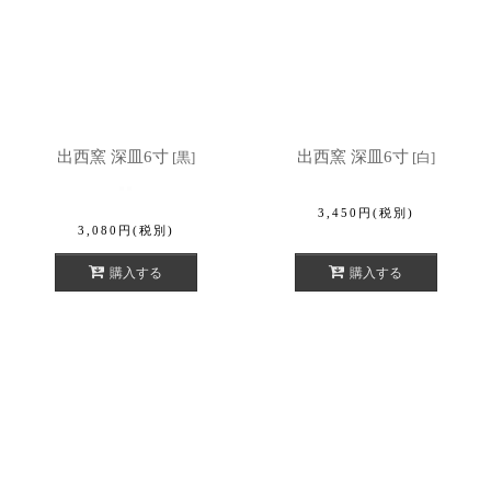
出西窯 深皿6寸
出西窯 深皿6寸
[
黒
]
[
白
]
3,450
円
(税別)
3,080
円
(税別)
購入する
購入する