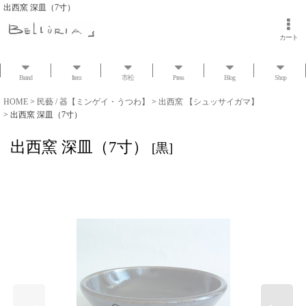
出西窯 深皿（7寸）
カート
Brand
Item
市松
Press
Blog
Shop
HOME
>
民藝 / 器【ミンゲイ・うつわ】
>
出西窯 【シュッサイガマ】
>
出西窯 深皿（7寸）
出西窯 深皿（7寸）
[
黒
]