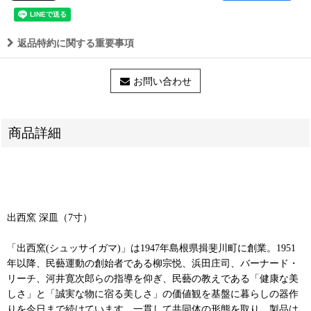
返品特約に関する重要事項
お問い合わせ
商品詳細
出西窯 深皿（7寸）
「出西窯(シュッサイガマ)」は1947年島根県揖斐川町に創業。1951
年以降、民藝運動の創始者である柳宗悦、浜田庄司、バーナード・
リーチ、河井寛次郎らの指導を仰ぎ、民藝の教えである「健康な美
しさ」と「誠実な物に宿る美しさ」の価値観を基盤に暮らしの器作
りを今日まで続けています。一貫して共同体の形態を取り、製品は