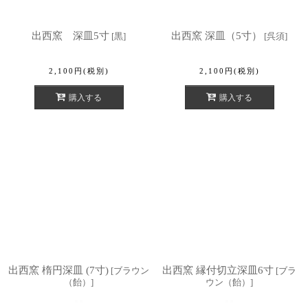
出西窯 深皿5寸
出西窯 深皿（5寸）
[
黒
]
[
呉須
]
2,100
円
(税別)
2,100
円
(税別)
購入する
購入する
出西窯 楕円深皿 (7寸)
出西窯 縁付切立深皿6寸
[
ブラウン
[
ブラ
（飴）
]
ウン（飴）
]