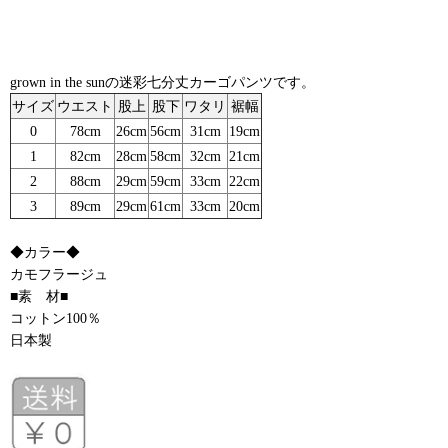
grown in the sunの迷彩七分丈カーゴパンツです。
サイズ
ウエスト
股上
股下
ワタリ
裾幅
0
78cm
26cm
56cm
31cm
19cm
1
82cm
28cm
58cm
32cm
21cm
2
88cm
29cm
59cm
33cm
22cm
3
89cm
29cm
61cm
33cm
20cm
◆カラー◆
カモフラージュ
■素 材■
コットン100％
日本製