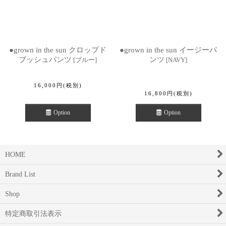
●grown in the sun クロップド
●grown in the sun イージーパ
ブッシュパンツ
ンツ
[
ブルー
]
[
NAVY
]
16,000
円
(税別)
16,800
円
(税別)
Option
Option
HOME
Brand List
Shop
特定商取引法表示