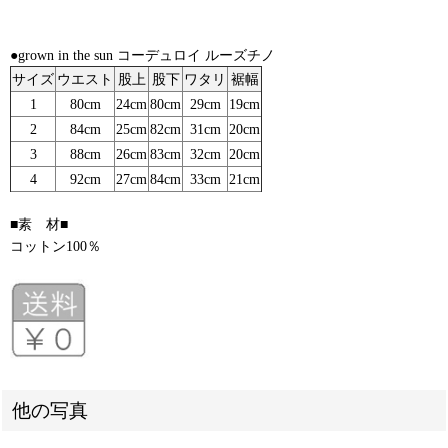
●grown in the sun コーデュロイ ルーズチノ
サイズ
ウエスト
股上
股下
ワタリ
裾幅
1
80cm
24cm
80cm
29cm
19cm
2
84cm
25cm
82cm
31cm
20cm
3
88cm
26cm
83cm
32cm
20cm
4
92cm
27cm
84cm
33cm
21cm
■素 材■
コットン100％
他の写真