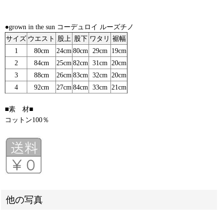
●grown in the sun コーデュロイ ルーズチノ
サイズ
ウエスト
股上
股下
ワタリ
裾幅
1
80cm
24cm
80cm
29cm
19cm
2
84cm
25cm
82cm
31cm
20cm
3
88cm
26cm
83cm
32cm
20cm
4
92cm
27cm
84cm
33cm
21cm
■素 材■
コットン100％
他の写真