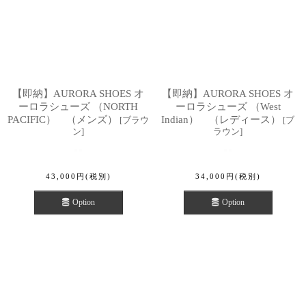
【即納】AURORA SHOES オ
【即納】AURORA SHOES オ
ーロラシューズ （NORTH
ーロラシューズ （West
PACIFIC） （メンズ）
Indian） （レディース）
[
ブラウ
[
ブ
ン
]
ラウン
]
43,000
円
(税別)
34,000
円
(税別)
Option
Option