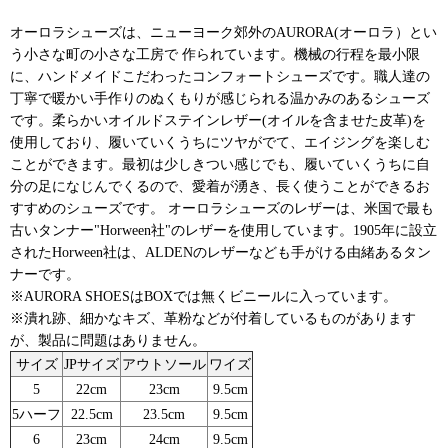
オーロラシューズは、ニューヨーク郊外のAURORA(オーロラ）とい
う小さな町の小さな工房で 作られています。機械の行程を最小限
に、ハンドメイドこだわったコンフォートシューズです。職人達の
丁寧で暖かい手作りのぬくもりが感じられる温かみのあるシューズ
です。柔らかいオイルドステインレザー(オイルを含ませた皮革)を
使用しており、履いていくうちにツヤがでて、エイジングを楽しむ
ことができます。最初は少しきつい感じでも、履いていくうちに自
分の足になじんでくるので、愛着が湧き、長く使うことができるお
すすめのシューズです。 オーロラシューズのレザーは、米国で最も
古いタンナー"Horween社"のレザーを使用しています。1905年に設立
されたHorween社は、ALDENのレザーなども手がける由緒あるタン
ナーです。
※AURORA SHOESはBOXでは無くビニールに入っています。
※潰れ跡、細かなキズ、革粉などが付着しているものがあります
が、製品に問題はありません。
サイズ
JPサイズ
アウトソール
ワイズ
5
22cm
23cm
9.5cm
5ハーフ
22.5cm
23.5cm
9.5cm
6
23cm
24cm
9.5cm