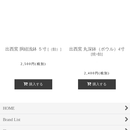
出西窯 胴紐浅鉢 ５寸
出西窯 丸深鉢（ボウル）4寸
[
（飴）
]
[
焼×飴
]
2,500
円
(税別)
2,400
円
(税別)
購入する
購入する
HOME
Brand List