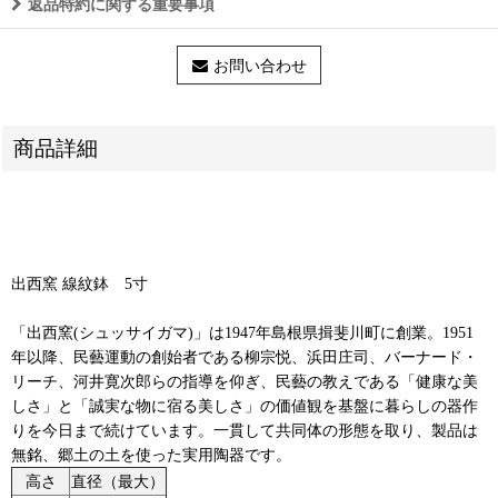
返品特約に関する重要事項
お問い合わせ
商品詳細
出西窯 線紋鉢 5寸
「出西窯(シュッサイガマ)」は1947年島根県揖斐川町に創業。1951
年以降、民藝運動の創始者である柳宗悦、浜田庄司、バーナード・
リーチ、河井寛次郎らの指導を仰ぎ、民藝の教えである「健康な美
しさ」と「誠実な物に宿る美しさ」の価値観を基盤に暮らしの器作
りを今日まで続けています。一貫して共同体の形態を取り、製品は
無銘、郷土の土を使った実用陶器です。
高さ
直径（最大）