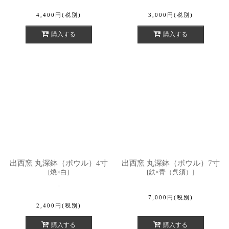
4,400
円
(税別)
3,000
円
(税別)
購入する
購入する
出西窯 丸深鉢（ボウル）4寸
出西窯 丸深鉢（ボウル）7寸
[
焼×白
]
[
鉄×青（呉須）
]
7,000
円
(税別)
2,400
円
(税別)
購入する
購入する