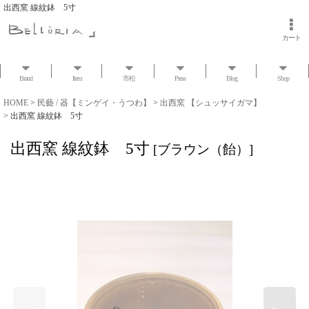
出西窯 線紋鉢 5寸
カート
Brand
Item
市松
Press
Blog
Shop
HOME
>
民藝 / 器【ミンゲイ・うつわ】
>
出西窯 【シュッサイガマ】
>
出西窯 線紋鉢 5寸
出西窯 線紋鉢 5寸
[
ブラウン（飴）
]