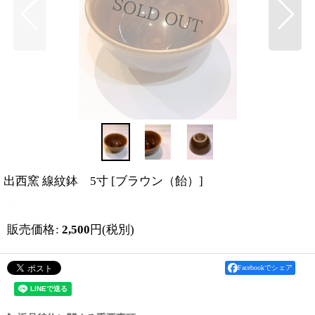
出西窯 線紋鉢 5寸
[
ブラウン（飴）
]
販売価格
:
2,500
円
(税別)
Facebookでシェア