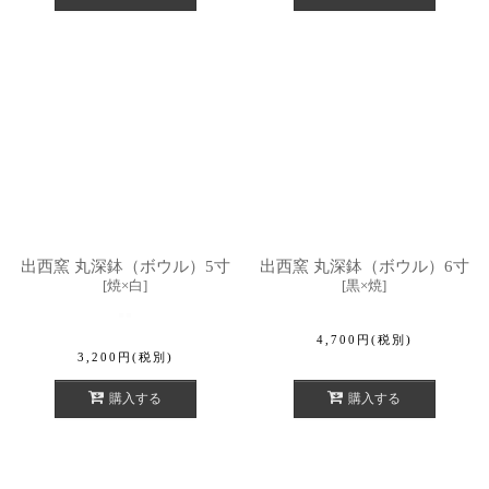
出西窯 丸深鉢（ボウル）5寸
出西窯 丸深鉢（ボウル）6寸
[
焼×白
]
[
黒×焼
]
4,700
円
(税別)
3,200
円
(税別)
購入する
購入する