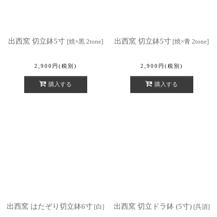
出西窯 切立鉢5寸
出西窯 切立鉢5寸
[
焼×黒 2tone
]
[
焼×青 2tone
]
2,900
円
(税別)
2,900
円
(税別)
購入する
購入する
出西窯 はたぞり切立鉢6寸
出西窯 切立ドラ鉢 (5寸)
[
白
]
[
呉須
]