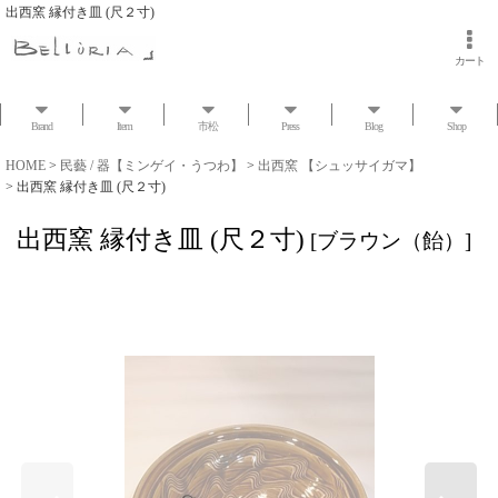
出西窯 縁付き皿 (尺２寸)
カート
Brand
Item
市松
Press
Blog
Shop
HOME
>
民藝 / 器【ミンゲイ・うつわ】
>
出西窯 【シュッサイガマ】
>
出西窯 縁付き皿 (尺２寸)
出西窯 縁付き皿 (尺２寸)
[
ブラウン（飴）
]