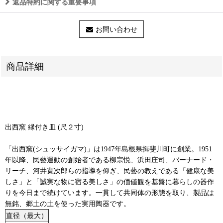
返品特約に関する重要事項
お問い合わせ
商品詳細
出西窯 縁付き皿 (尺２寸)
「出西窯(シュッサイガマ)」は1947年島根県揖斐川町に創業。1951
年以降、民藝運動の創始者である柳宗悦、浜田庄司、バーナード・
リーチ、河井寛次郎らの指導を仰ぎ、民藝の教えである「健康な美
しさ」と「誠実な物に宿る美しさ」の価値観を基盤に暮らしの器作
りを今日まで続けています。一貫して共同体の形態を取り、製品は
無銘、郷土の土を使った実用陶器です。
直径（最大）