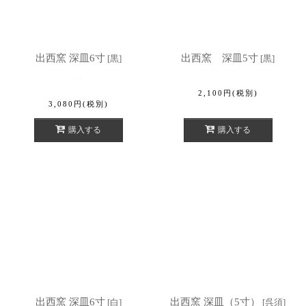
出西窯 深皿6寸
出西窯 深皿5寸
[
黒
]
[
黒
]
2,100
円
(税別)
3,080
円
(税別)
購入する
購入する
出西窯 深皿6寸
出西窯 深皿（5寸）
[
白
]
[
呉須
]