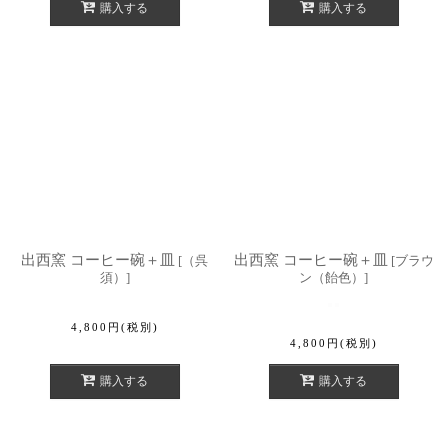
購入する
購入する
出西窯 コーヒー碗＋皿
出西窯 コーヒー碗＋皿
[
（呉
[
ブラウ
須）
]
ン（飴色）
]
4,800
円
(税別)
4,800
円
(税別)
購入する
購入する