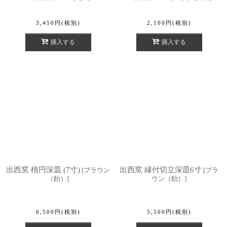
3,450
円
(税別)
2,100
円
(税別)
購入する
購入する
出西窯 楕円深皿 (7寸)
出西窯 縁付切立深皿6寸
[
ブラウン
[
ブラ
（飴）
]
ウン（飴）
]
6,500
円
(税別)
5,500
円
(税別)