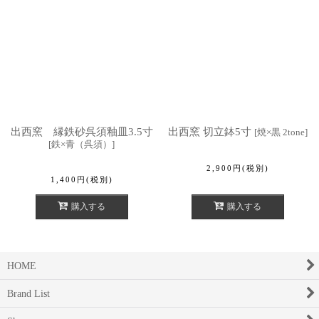
出西窯 縁鉄砂呉須釉皿3.5寸
出西窯 切立鉢5寸
[
焼×黒 2tone
]
[
鉄×青（呉須）
]
2,900
円
(税別)
1,400
円
(税別)
購入する
購入する
HOME
Brand List