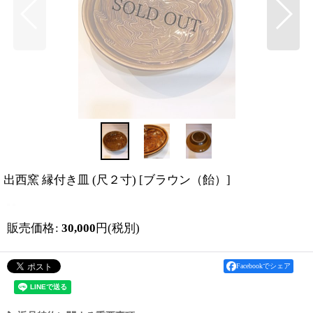
出西窯 縁付き皿 (尺２寸)
[
ブラウン（飴）
]
販売価格
:
30,000
円
(税別)
Facebookでシェア