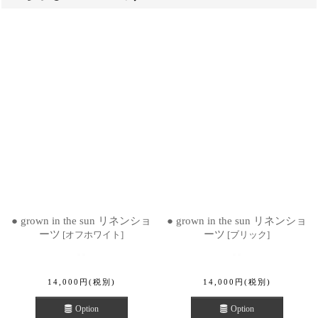
● grown in the sun リネンショ
● grown in the sun リネンショ
ーツ
ーツ
[
オフホワイト
]
[
ブリック
]
14,000
円
(税別)
14,000
円
(税別)
Option
Option