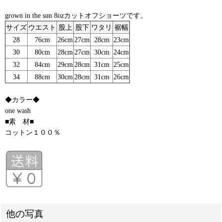
grown in the sun 8ozカットオフショーツです。
サイズ
ウエスト
股上
股下
ワタリ
裾幅
28
76cm
26cm
27cm
28cm
23cm
30
80cm
28cm
27cm
30cm
24cm
32
84cm
29cm
28cm
31cm
25cm
34
88cm
30cm
28cm
31cm
26cm
◆カラー◆
one wash
■素 材■
コットン１００％
他の写真