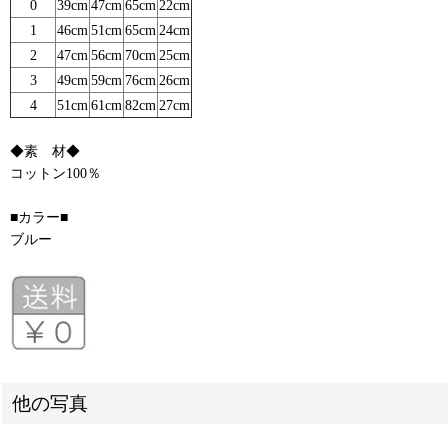
0
39cm
47cm
65cm
22cm
1
46cm
51cm
65cm
24cm
2
47cm
56cm
70cm
25cm
3
49cm
59cm
76cm
26cm
4
51cm
61cm
82cm
27cm
◆素 材◆
コットン100％
■カラー■
ブルー
他の写真