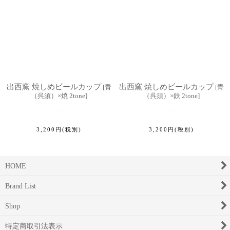
出西窯 焼しめビールカップ
出西窯 焼しめビールカップ
[
青
[
青
（呉須）×焼 2tone
]
（呉須）×鉄 2tone
]
3,200
円
(税別)
3,200
円
(税別)
HOME
Brand List
Shop
特定商取引法表示