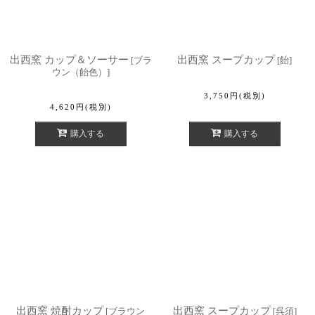
出西窯 カップ＆ソーサー
出西窯 スープカップ
[
ブラ
[
飴
]
ウン（飴色）
]
3,750
円
(税別)
4,620
円
(税別)
購入する
購入する
出西窯 焼酎カップ
出西窯 スープカップ
[
ブラウン
[
呉須
]