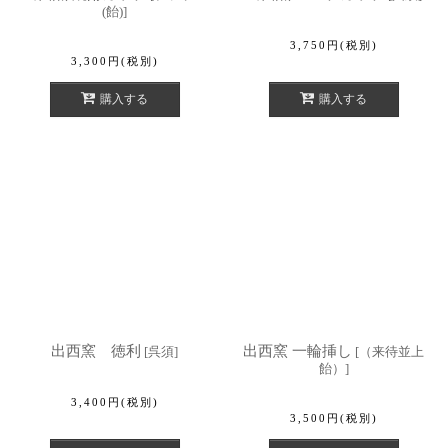
(飴)
]
3,750
円
(税別)
3,300
円
(税別)
購入する
購入する
出西窯 徳利
出西窯 一輪挿し
[
呉須
]
[
（来待並上
飴）
]
3,400
円
(税別)
3,500
円
(税別)