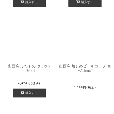
購入する
購入する
出西窯 ふたもの
出西窯 焼しめビールカップ
[
ブラウン
[
白
（飴）
]
×焼 2tone
]
4,620
円
(税別)
3,200
円
(税別)
購入する