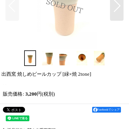
出西窯 焼しめビールカップ
[
緑×焼 2tone
]
販売価格
:
3,200
円
(税別)
Facebookでシェア