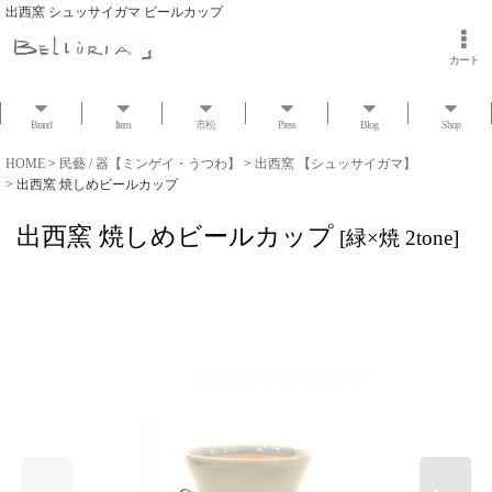
出西窯 シュッサイガマ ビールカップ
カート
Brand
Item
市松
Press
Blog
Shop
HOME
>
民藝 / 器【ミンゲイ・うつわ】
>
出西窯 【シュッサイガマ】
>
出西窯 焼しめビールカップ
出西窯 焼しめビールカップ
[
緑×焼 2tone
]