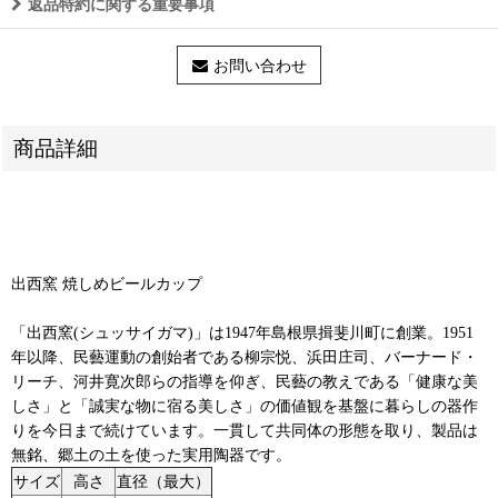
返品特約に関する重要事項
お問い合わせ
商品詳細
出西窯 焼しめビールカップ
「出西窯(シュッサイガマ)」は1947年島根県揖斐川町に創業。1951
年以降、民藝運動の創始者である柳宗悦、浜田庄司、バーナード・
リーチ、河井寛次郎らの指導を仰ぎ、民藝の教えである「健康な美
しさ」と「誠実な物に宿る美しさ」の価値観を基盤に暮らしの器作
りを今日まで続けています。一貫して共同体の形態を取り、製品は
無銘、郷土の土を使った実用陶器です。
サイズ
高さ
直径（最大）