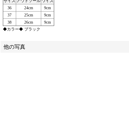
サイズ
アウトソール
ワイズ
36
24cm
9cm
37
25cm
9cm
38
26cm
9cm
◆カラー◆ ブラック
他の写真