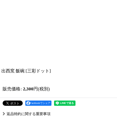
出西窯 飯碗
[
三彩ドット
]
販売価格
:
2,300
円
(税別)
Facebookでシェア
返品特約に関する重要事項