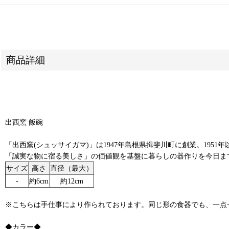
商品詳細
出西窯 飯碗
「出西窯(シュッサイガマ)」は1947年島根県揖斐川町に創業。19
「誠実な物に宿る美しさ」の価値観を基盤に暮らしの器作りを今日ま
サイズ
高さ
直径（最大）
‐
約6cm
約12cm
※こちらは手仕事により作られております。同じ形の食器でも、一点
◆カラー◆