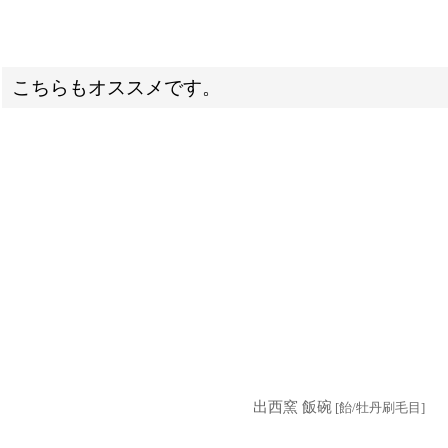
こちらもオススメです。
出西窯 飯碗
[
飴/牡丹刷毛目
]