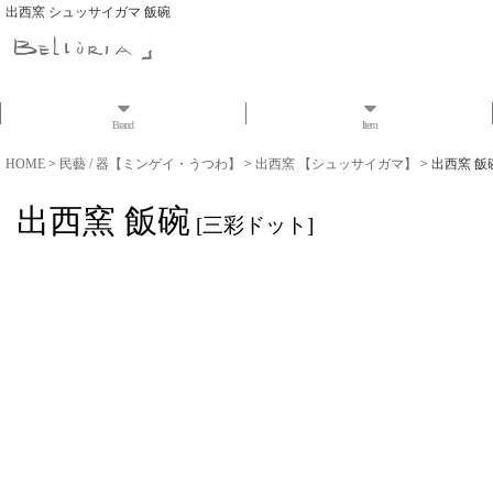
出西窯 シュッサイガマ 飯碗
Brand
Item
HOME
>
民藝 / 器【ミンゲイ・うつわ】
>
出西窯 【シュッサイガマ】
>
出西窯 飯
出西窯 飯碗
[
三彩ドット
]