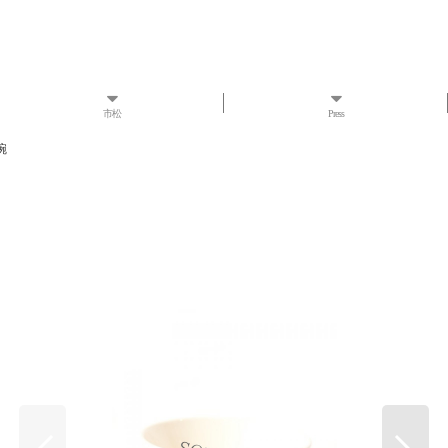
市松
Press
碗